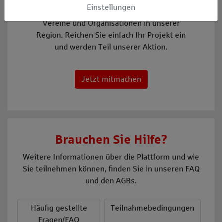
Einstellungen
Musikprojekt geht. Wir unterstützen
Vereine und Organisationen in unserer
Region. Reichen Sie einfach Ihr Projekt ein
und werden Teil unserer Aktion.
Jetzt mitmachen
Brauchen Sie Hilfe?
Weitere Informationen über die Plattform und wie
Sie teilnehmen können, finden Sie in unseren FAQ
und den AGBs.
Häufig gestellte
Teilnahmebedingungen
Fragen/FAQ