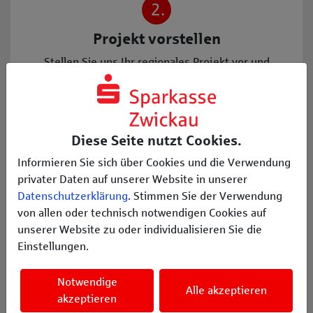
2.
Projekt vorstellen
Stellen Sie uns Ihr regionales Projekt vor und
beantragen Sie damit eine Förderung.
3.
Diese Seite nutzt Cookies.
Spendenguthaben sammeln
Informieren Sie sich über Cookies und die Verwendung
Gewinnen Sie selbstständig Unterstützer, die Ihnen
privater Daten auf unserer Website in unserer
helfen möglichst viele Spendenguthaben zu
Datenschutzerklärung
. Stimmen Sie der Verwendung
sammeln.
von allen oder technisch notwendigen Cookies auf
unserer Website zu oder individualisieren Sie die
Einstellungen.
Ob es um die Anschaffung neuer
Notwendige
Alle akzeptieren
Sportgeräte, die längst fällige Renovierung
akzeptieren
des Vereinshauses oder ein neues